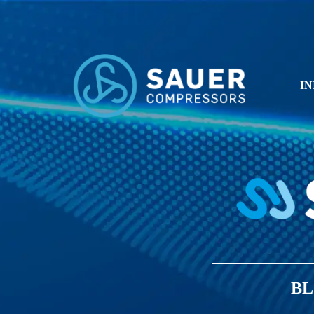
IN
BL