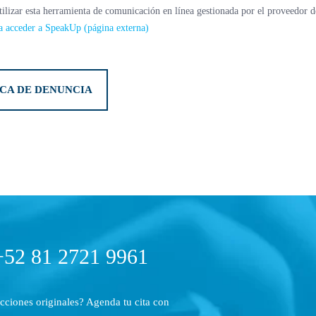
ilizar esta herramienta de comunicación en línea gestionada por el proveedor d
ra acceder a SpeakUp (página externa)
CA DE DENUNCIA
 +52 81 2721 9961
acciones originales? Agenda tu cita con