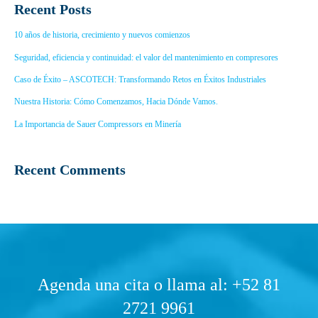
Recent Posts
10 años de historia, crecimiento y nuevos comienzos
Seguridad, eficiencia y continuidad: el valor del mantenimiento en compresores
Caso de Éxito – ASCOTECH: Transformando Retos en Éxitos Industriales
Nuestra Historia: Cómo Comenzamos, Hacia Dónde Vamos.
La Importancia de Sauer Compressors en Minería
Recent Comments
Agenda una cita o llama al: +52 81
2721 9961