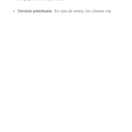
Servicio prioritario
: En caso de avería, los clientes con
contratos de servicio reciben atención prioritaria para
reparaciones, minimizando el tiempo de inactividad y sus costos
asociados.
Previsibilidad de costos
: Los contratos de servicio suelen tener
costos fijos, facilitando la elaboración de presupuestos y la
planificación financiera frente a gastos de reparación
impredecibles.
Asistencia de expertos
: Los contratos de servicio brindan acceso
a técnicos formados por el fabricante con amplia experiencia en
el modelo específico de compresor, lo cual es invaluable para
diagnosticar problemas y aplicar soluciones efectivas.