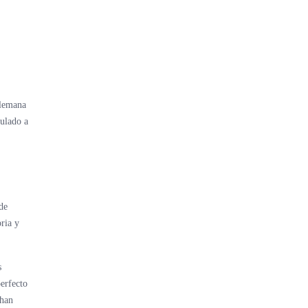
alemana
sulado a
de
ria y
s
erfecto
 han