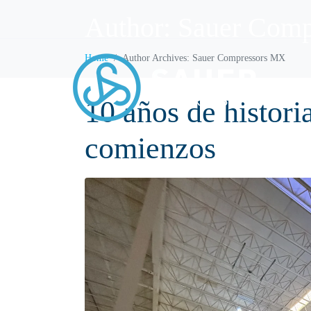
Author:
Sauer Com
Home
Author Archives: Sauer Compressors MX
IN
10 años de histori
comienzos