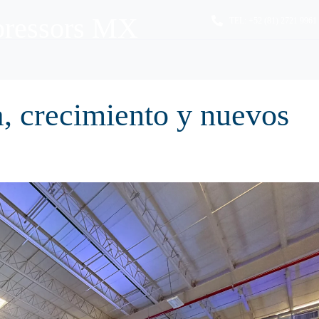
pressors MX
TEL:
+52 (81) 2721 9961
ICIO
SERVICIOS
NOSOTROS
BLOG
CONTACT
a, crecimiento y nuevos