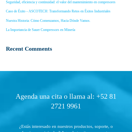
Seguridad, eficiencia y continuidad: el valor del mantenimiento en compresores
Caso de Éxito – ASCOTECH: Transformando Retos en Éxitos Industriales
Nuestra Historia: Cómo Comenzamos, Hacia Dónde Vamos.
La Importancia de Sauer Compressors en Minería
Recent Comments
Agenda una cita o llama al: +52 81
2721 9961
¿Estás interesado en nuestros productos, soporte, o