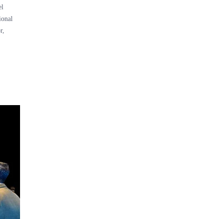
el
ional
r,