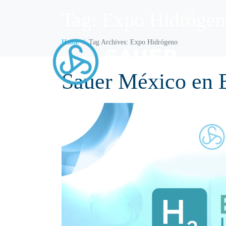
Tag:
Expo Hidróge
Home
Tag Archives: Expo Hidrógeno
IN
Sauer México en 