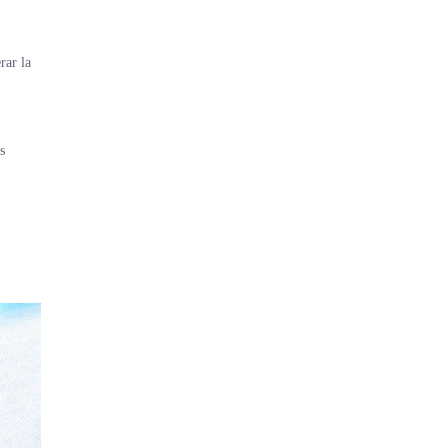
rar la
s