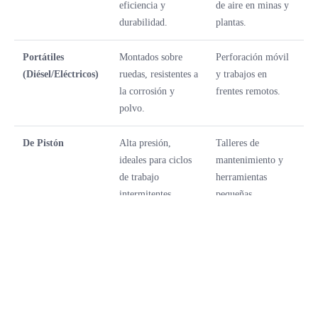
eficiencia y
de aire en minas y
durabilidad.
plantas.
Portátiles
Montados sobre
Perforación móvil
(Diésel/Eléctricos)
ruedas, resistentes a
y trabajos en
la corrosión y
frentes remotos.
polvo.
De Pistón
Alta presión,
Talleres de
ideales para ciclos
mantenimiento y
de trabajo
herramientas
intermitentes.
pequeñas.
Para asegurar la continuidad operativa en condiciones severas (polvo,
humedad y temperaturas extremas), marcas como
Sauer Compressors
,
ELGi PG Series y Rotair, ofrecen equipos con cubiertas protectoras
especiales y sistemas de filtrado reforzado.