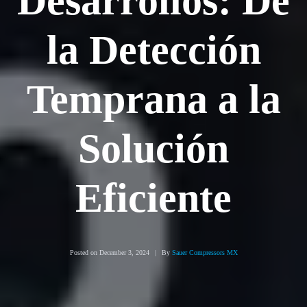
Desarrollos: De
la Detección
Temprana a la
Solución
Eficiente
Posted on
December 3, 2024
By
Sauer Compressors MX