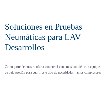
Soluciones en Pruebas
Neumáticas para LAV
Desarrollos
Como parte de nuestra oferta comercial contamos también con equipos
de baja presión para cubrir este tipo de necesidades, tantos compresores
portátiles para fácil traslado y equipos robustos con motor eléctrico para
el suministro de aire de servicio en líneas de manufactura.
Además de compresores de renta, Sauer también ofrece alquiler de
equipos auxiliares esenciales, como mangueras de alta presión,
secadoras refrigerantes, cabinas de intemperie, cabinas de